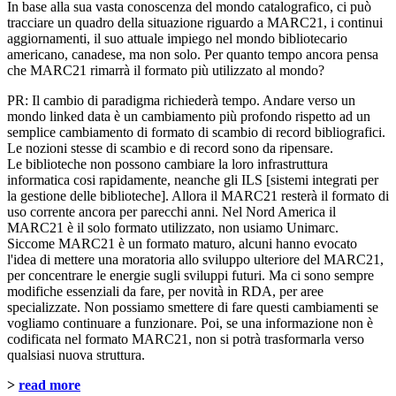
In base alla sua vasta conoscenza del mondo catalografico, ci può
tracciare un quadro della situazione riguardo a MARC21, i continui
aggiornamenti, il suo attuale impiego nel mondo bibliotecario
americano, canadese, ma non solo. Per quanto tempo ancora pensa
che MARC21 rimarrà il formato più utilizzato al mondo?
PR: Il cambio di paradigma richiederà tempo. Andare verso un
mondo linked data è un cambiamento più profondo rispetto ad un
semplice cambiamento di formato di scambio di record bibliografici.
Le nozioni stesse di scambio e di record sono da ripensare.
Le biblioteche non possono cambiare la loro infrastruttura
informatica cosi rapidamente, neanche gli ILS [sistemi integrati per
la gestione delle biblioteche]. Allora il MARC21 resterà il formato di
uso corrente ancora per parecchi anni. Nel Nord America il
MARC21 è il solo formato utilizzato, non usiamo Unimarc.
Siccome MARC21 è un formato maturo, alcuni hanno evocato
l'idea di mettere una moratoria allo sviluppo ulteriore del MARC21,
per concentrare le energie sugli sviluppi futuri. Ma ci sono sempre
modifiche essenziali da fare, per novità in RDA, per aree
specializzate. Non possiamo smettere di fare questi cambiamenti se
vogliamo continuare a funzionare. Poi, se una informazione non è
codificata nel formato MARC21, non si potrà trasformarla verso
qualsiasi nuova struttura.
>
read more