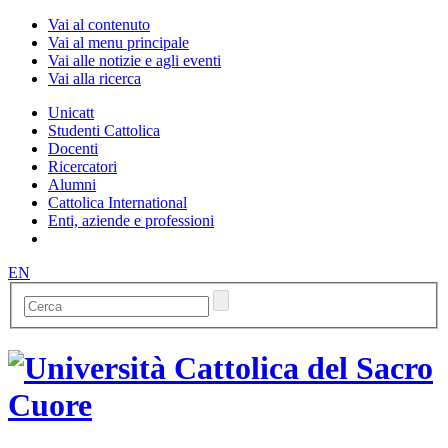
Vai al contenuto
Vai al menu principale
Vai alle notizie e agli eventi
Vai alla ricerca
Unicatt
Studenti Cattolica
Docenti
Ricercatori
Alumni
Cattolica International
Enti, aziende e professioni
EN