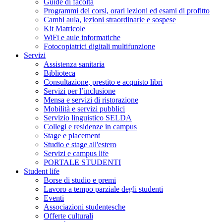
Guide di facoltà
Programmi dei corsi, orari lezioni ed esami di profitto
Cambi aula, lezioni straordinarie e sospese
Kit Matricole
WiFi e aule informatiche
Fotocopiatrici digitali multifunzione
Servizi
Assistenza sanitaria
Biblioteca
Consultazione, prestito e acquisto libri
Servizi per l’inclusione
Mensa e servizi di ristorazione
Mobilità e servizi pubblici
Servizio linguistico SELDA
Collegi e residenze in campus
Stage e placement
Studio e stage all'estero
Servizi e campus life
PORTALE STUDENTI
Student life
Borse di studio e premi
Lavoro a tempo parziale degli studenti
Eventi
Associazioni studentesche
Offerte culturali