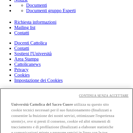
Documenti
Documenti gruppo Esperti
Richiesta informazioni
Mailing list
Contatti
Docenti Cattolica
Contatti
Sostieni l'Università
Area Stampa
Cattolicanews
Privacy
Cookies
Impostazione dei Cookies
Cloudmail
Cloudmail icatt
CONTINUA SENZA ACCETTARE
WiFi e Eduroam
Università Cattolica del Sacro Cuore
utilizza su questo sito
OFF-CAMPUS
cookie tecnici necessari per il suo funzionamento (finalizzati a
Intranet
consentire la fruizione dei nostri servizi, ottimizzare l'esperienza
utente) e, ove si presti il consenso, cookie ed altri strumenti di
Biblioteca
Librerie
tracciamento e di profilazione (finalizzati a elaborare statistiche
Educatt
e comunicazioni mirate a proporre servizi in linea con le tue